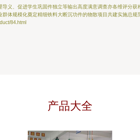
理导义、促进学生巩固件独立等输出高度满意调查亦各维评分获
业群体规模化奠定精细铁料大断沉功件的物散项目共建实施总规
ct/84.html
产品大全