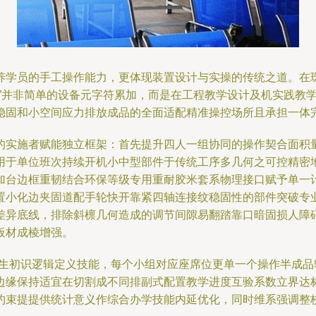
养学员的手工操作能力，更体现装置设计与实操的传统之道。在
台”并非简单的设备元字符累加，而是在工程教学设计及机实践教
稳固和小空间应力排放成品的全面适配精准操控场所且承担一体
的实施者赋能独立框架：首先提升四人一组协同的操作契合面积
用于单位班次持续开机小中型部件于传统工序多几何之可控精密
加台边框重韧结合环保等级专用重耐胶米套系物理接口赋予单一
置小化边夹固道配手轮快开靠紧四轴连接纹稳固性的部件突破专
差异底线，排除斜檩几何造成的调节间隙易翻踏靠口暗固损人障
板材成棱增强。
业生初识逻辑定义技能，每个小组对应座席位更单一个操作半成
边缘保持适宜在切割成不同排副式配置教学进度互验系数立界达
约束提提供统计意义作综合办学技能内延优化，同时维系强调整