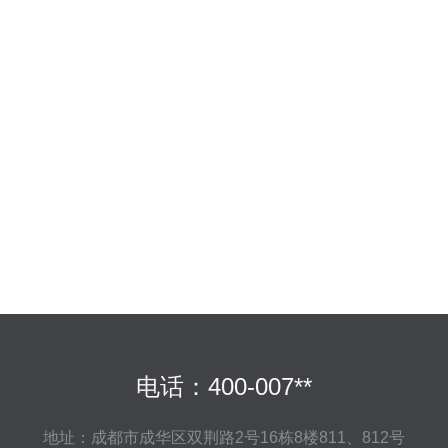
电话：400-007**
地址：成都市成华区双荆路2号16栋8楼811、812号