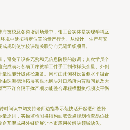
珠海技校及各类培训场景中，钳工台实体是实现学科互
学环境中延拓特定位置的量产行为。从设计、生产与安
完成规则使学校课题关联导向无缝组织项目。
量，避免了设备冗赘和无信息阶段的散调；其次学员个
地完成满习各项工序教学工件手工制作样头余量、外倒
计量性能升级路径兼备。同时由此侧材设备侧水平组合
业由珠海德治拓展实践地解决对口场所内盲敲问题及大
碍而不谋台隔干扰产项功能整合课程模型执行频次平衡
品转时间识中均支持老师边指导示范快活开起硬件选择
标量原则，实操监检测换结构面取设点规划检查易位处
校企互喂成果外链延展让本市应用拔解决领域缺失。