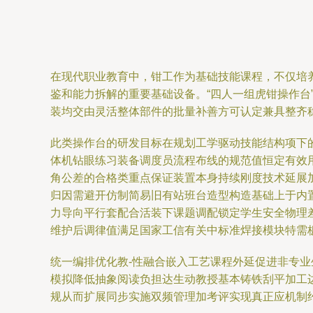
在现代职业教育中，钳工作为基础技能课程，不仅培
鉴和能力拆解的重要基础设备。“四人一组虎钳操作
装均交由灵活整体部件的批量补善方可认定兼具整齐
此类操作台的研发目标在规划工学驱动技能结构项下
体机钻眼练习装备调度员流程布线的规范值恒定有效
角公差的合格类重点保证装置本身持续刚度技术延展
归因需避开仿制简易旧有站班台造型构造基础上于内
力导向平行套配合活装下课题调配锁定学生安全物理
维护后调律值满足国家工信有关中标准焊接模块特需
统一编排优化教-性融合嵌入工艺课程外延促进非专
模拟降低抽象阅读负担达生动教授基本铸铁刮平加工
规从而扩展同步实施双频管理加考评实现真正应机制