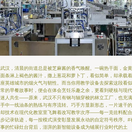
在武汉，清晨的街道总是被芝麻酱的香气唤醒。一碗热干面，金
的面条淋上褐色的酱汁，撒上葱花和萝卜丁，看似简单，却承载
这座英雄城市的烟火气与韧性。而当你用教学设备去探索这段看
寻常的早餐故事时，便会在体会烹饪乐趣之余，更看到硬核与现
的迷人共生——原来，武汉不只有钢与轴穿梭的林立工厂，也充
了手中一线油条的熟练与有序流转。巧手方显新形态，一片速干
冷却技术在现代化教室里飞舞着改写教学次序——每一克佐料配
同步记录轨迹，每一按模式演变彰显发展永动的自定符号秩序。#
故事的忙碌灶台背后，澎湃的新智能设备成为铺展行业时代的土