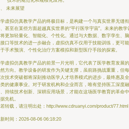
技术的规范化和规模化应用。
、 未来展望
医学虚拟仿真教学产品的终极目标，是构建一个与真实世界无缝
接、甚至在某些方面超越真实世界的“平行医学宇宙”。未来的教学
备将更加轻量化、智能化、个性化。通过与大数据、数字孪生、
机接口等技术的进一步融合，虚拟仿真不仅用于技能训练，更可
用于手术预演、个性化治疗方案模拟和新型医疗手段的探索。
医学虚拟仿真教学产品的前景一片光明，它代表了医学教育发展
必然方向。教学设备的研发作为关键支撑，虽前路挑战重重，但
一次技术突破都将深刻推动医学人才培养模式的进步，最终惠及
人类的健康事业。对于研发机构和企业而言，唯有坚持医工深度
合、持续技术创新、深耕应用场景，才能在这场医学教育的革命
占据先机。
若转载，请注明出处：http://www.cdruanyi.com/product/77.html
新时间：2026-08-06 06:18:20