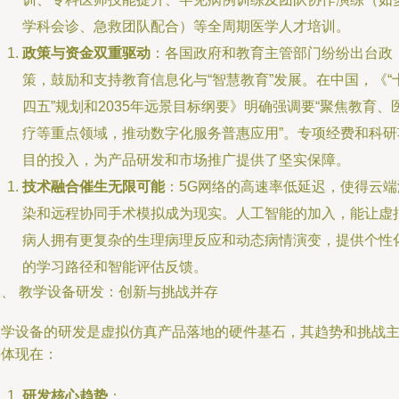
学科会诊、急救团队配合）等全周期医学人才培训。
政策与资金双重驱动
：各国政府和教育主管部门纷纷出台政
策，鼓励和支持教育信息化与“智慧教育”发展。在中国，《“
四五”规划和2035年远景目标纲要》明确强调要“聚焦教育、
疗等重点领域，推动数字化服务普惠应用”。专项经费和科研
目的投入，为产品研发和市场推广提供了坚实保障。
技术融合催生无限可能
：5G网络的高速率低延迟，使得云端
染和远程协同手术模拟成为现实。人工智能的加入，能让虚
病人拥有更复杂的生理病理反应和动态病情演变，提供个性
的学习路径和智能评估反馈。
二、 教学设备研发：创新与挑战并存
教学设备的研发是虚拟仿真产品落地的硬件基石，其趋势和挑战
要体现在：
研发核心趋势
：