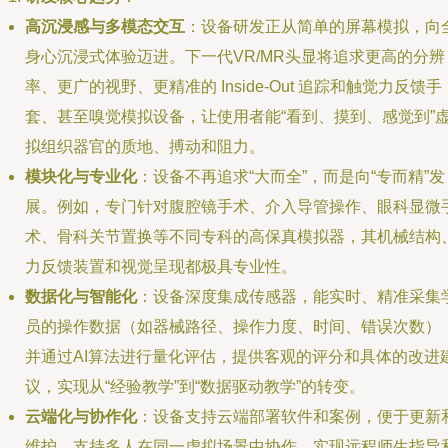
高沉浸感与多模态交互
：设备研发正从简单的屏幕模拟，向
身心沉浸式体验迈进。下一代VR/MR头显将追求更高的分辨
率、更广的视野、更精准的 Inside-Out 追踪和触觉力反馈手
套、甚至嗅觉模拟设备，让使用者能“看到、摸到、感觉到”
拟组织器官的质地、搏动和阻力。
模块化与专业化
：设备不再追求“大而全”，而是向“专而精”发
展。例如，专门针对腹腔镜手术、介入导管操作、眼科显微
术、骨科关节置换等不同专科的高保真模拟器，其机械结构
力反馈装置和视觉呈现都极具专业性。
数据化与智能化
：设备深度集成传感器，能实时、精准采集
员的操作数据（如器械路径、操作力度、时间、错误次数）
并通过AI算法进行量化评估，提供客观的评分和具体的改进
议，实现从“经验教学”到“数据驱动教学”的转变。
云端化与协作化
：设备支持云端部署软件和案例，便于更新
维护。支持多人在同一虚拟场景中协作，实现远程师生指导