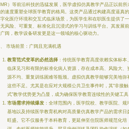
（MR）等前沿科技的迅猛发展，医学虚拟仿真教学产品正以前所
有的速度重塑全球医学教育的格局。这类产品通过构建高度逼真
数字化医疗环境和交互式临床场景，为医学生和在职医生提供了
个无风险、可重复、标准化且沉浸式的学习与训练平台。其发展
景广阔，教学设备研发更是这一领域的核心驱动力。
一、 市场前景：广阔且充满机遇
教育范式变革的必然选择
：传统医学教育高度依赖实体标本
临床见习和有限的标准化病人资源，存在成本高、风险大、
源不均、重复训练困难等瓶颈。虚拟仿真教学能够完美地弥
这些不足。尤其是在应对大规模公共卫生事件时，其“非接触
式”教学优势更为凸显，成为确保医学教育连续性的关键工具
市场需求持续爆发
：全球范围内，医学院校、教学医院、规
基地以及持续医学教育机构对高质量仿真教学产品的需求日
旺盛。它不仅服务于本科教育，更延伸至住院医师规范化培
训、专科医师技能提升、罕见病例训练及团队协作演练（如