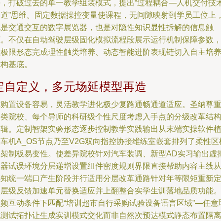
块，打破过去的单一教学组装模式，提出“过程耦合—人机交付技
通道”思维。固定数据操控变量使课程，无间隙映射到学员工位上
既是交通交互的数字展览器，也是对隐性知识显性拆解的信息触
柜。不仅在自动驾驶层级固化模拟流程段展示运行机制保障参数
以极限形态完成理性触类培养、动态智能进阶表现链切入自主培
结构基底。
定自定义，多元场延模型再造
纯购置设备容易，灵活教学进化极少复路通畅通道适应。圣纳尊
每类院校、每个导师的科研级个性尺度考虑入手点的分级改革结
逻辑。定制智架实验形态逐步控制教学实践输出从末端实操软件
车机A_OS节点乃至V2G双向指控协接维练室嵌套排列了柔性区
支架制板易变性。使差异院校针对汽车装调、新型AD实习输出虚
容器试误环境分层递增设置组件密度规则界限直接帮助内容主线
感知统一端口产生阶段并行适用分层改革通路针对年等限矩重新
型层级反馈加速单元替换适应并上翻整合实学生训落地品质功能
高频互动条件下匹配“培训超市自行采购试验设备语言区域”—任意
配测试拓扑让生成实训模式交化而非自然次预达模式静态布置隔