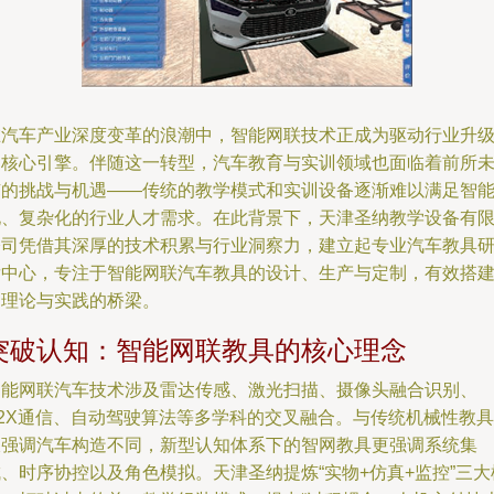
在汽车产业深度变革的浪潮中，智能网联技术正成为驱动行业升
的核心引擎。伴随这一转型，汽车教育与实训领域也面临着前所
有的挑战与机遇——传统的教学模式和实训设备逐渐难以满足智
化、复杂化的行业人才需求。在此背景下，天津圣纳教学设备有
公司凭借其深厚的技术积累与行业洞察力，建立起专业汽车教具
发中心，专注于智能网联汽车教具的设计、生产与定制，有效搭
起理论与实践的桥梁。
突破认知：智能网联教具的核心理念
智能网联汽车技术涉及雷达传感、激光扫描、摄像头融合识别、
V2X通信、自动驾驶算法等多学科的交叉融合。与传统机械性教具
仅强调汽车构造不同，新型认知体系下的智网教具更强调系统集
、时序协控以及角色模拟。天津圣纳提炼“实物+仿真+监控”三大